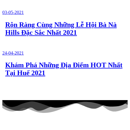
03-05-2021
Rộn Ràng Cùng Những Lễ Hội Bà Nà
Hills Đặc Sắc Nhất 2021
24-04-2021
Khám Phá Những Địa Điểm HOT Nhất
Tại Huế 2021