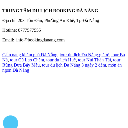
TRUNG TÂM DU LỊCH BOOKING ĐÀ NẴNG
Địa chỉ: 203 Tôn Đản, Phường An Khê, Tp Đà Nẵng
Hotline: 0777577555
Email: info@bookingdanang.com
Cẩm nang khám phá Đà Nẵng,
tour du lịch Đà Nẵng giá rẻ
,
tour Bà
Nà
,
tour Cù Lao Chàm
,
tour du lịch Huế
,
tour Núi Thần Tài
,
tour
Rừng Dừa Bảy Mẫu
,
tour du lịch Đà Nẵng 3 ngày 2 đêm
,
món ăn
ngon Đà Nẵng